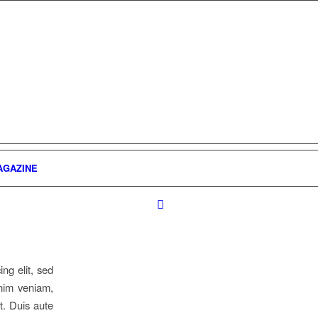
AGAZINE
ng elit, sed
nim veniam,
t. Duis aute