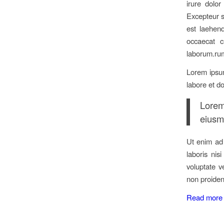
irure dolor
Excepteur si
est laehend
occaecat c
laborum.ru
Lorem ipsum
labore et d
Lorem
eiusm
Ut enim ad 
laboris nis
voluptate v
non proident
Read more