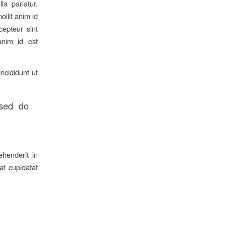
la pariatur.
ollit anim id
cepteur sint
anim id est
ncididunt ut
 sed do
ehenderit in
at cupidatat