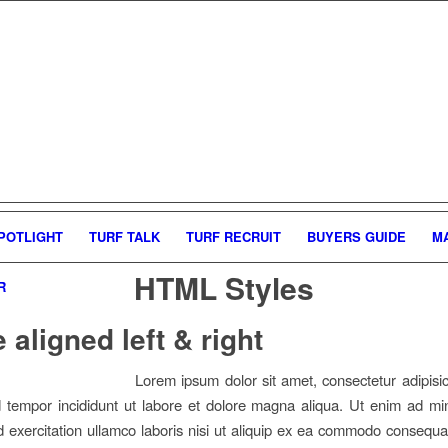
POTLIGHT
TURF TALK
TURF RECRUIT
BUYERS GUIDE
M
HTML Styles
R
 aligned left & right
Lorem ipsum dolor sit amet, consectetur adipisici
 tempor incididunt ut labore et dolore magna aliqua. Ut enim ad mi
d exercitation ullamco laboris nisi ut aliquip ex ea commodo consequa